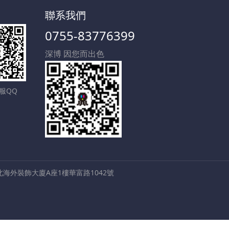
聯系我們
0755-83776399
深博 因您而出色
服QQ
海外裝飾大廈A座1樓華富路1042號