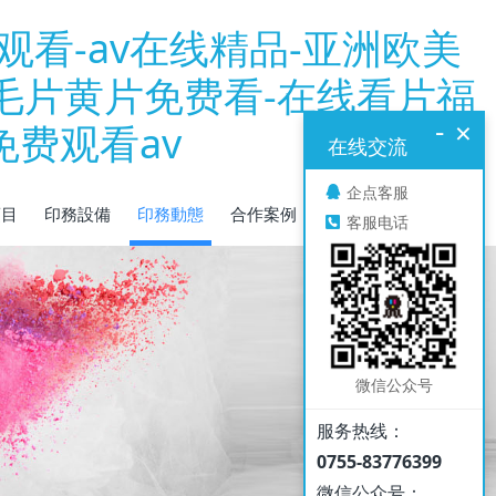
观看-av在线精品-亚洲欧美
-毛片黄片免费看-在线看片福
-
×
免费观看av
在线交流
企点客服
項目
印務設備
印務動態
合作案例
聯系我們
客服电话
微信公众号
服务热线：
0755-83776399
微信公众号：