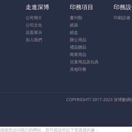
走進深博
印務項目
印務設
公司簡介
書刊類
印刷設備
公司文化
紙袋
店面展示
紙盒
加入我們
辦公用品
禮品贈品
商業用品
兒童用品及玩具
其他印務
COPYRIGHT? 2017-2023 深博
感谢您访问我们的网站，您可能还对以下资源感兴趣：