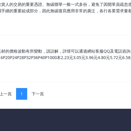
收貨人的交易的重要憑證。無碳聯單一般一式多份，避免了因開單員疏忽
關手續的重要組成部分，因此無碳復寫應用非常的廣泛，各行各業需求量
材的價格波動有所變動，請諒解，詳情可以通過網站客服QQ及電話咨詢 封
20P24P28P32P36P40P1000本2.23元3.05元3.96元4.80元5.72元6.5
上一頁
1
下一頁