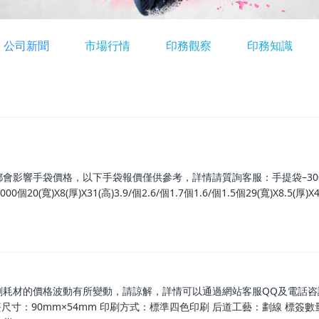
公司新聞
市場行情
印務觀察
印務知識
會影響手袋價格，以下手袋報價僅供參考，詳情請質詢客服：手提袋–30
寬)X8(厚)X31(高)3.9/個2.6/個1.7個1.6/個1.5個29(寬)X8.5(厚)X40.
耗材的價格波動有所變動，請諒解，詳情可以通過網站客服QQ及電話咨詢
寸：90mm×54mm 印刷方式：標準四色印刷 后道工藝：劃線 標簽數量