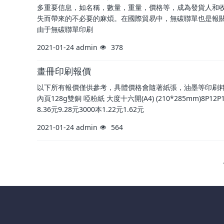
多重要信息，如名稱，數量，重量，價格等，成為發貨人和
失而帶來的不必要的麻煩。在國際貿易中，無碳聯單也是報
由于無碳聯單印刷
2021-01-24
admin
378
畫冊印刷報價
以下所有報價僅供參考，具體價格會隨著紙張，油墨等印刷耗
內頁128g雙銅 啞粉紙 大度十六開(A4) (210*285mm)8P12P16P
8.36元9.28元3000本1.22元1.62元
2021-01-24
admin
564