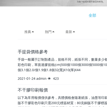
全部
推薦
熱門
最新
手提袋價格參考
手袋一般屬于訂制類產品，規格不同，紙張不同，數量多少都
彩色印刷，單面過膠規格(cm)500個1000個3000個5000個10000個20(
個3.1個2.0/個1.9個1.8個32(寬)X10(厚)X44
2021-01-24
admin
423
不干膠印刷報價
以下為常用報價僅供參考，具體價格會隨著紙張，油墨等印刷
版不干膠彩色印刷只需200元標簽材質：80克銅版不干膠標簽尺