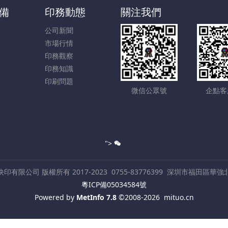
備
印務動態
關注我們
公司新聞
市場行情
印務觀察
印務知識
印刷問題
微信公眾號
企點客
">
數碼快印有限公司 版權所有 2017-2023
0755-83776399
深圳市福田區華強北
粵ICP備05034584號
Powered by
MetInfo 7.8
©2008-2026
mituo.cn