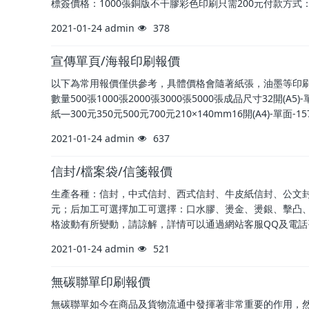
標簽價格：1000張銅版不干膠彩色印刷只需200元付款方式
2021-01-24
admin
378
宣傳單頁/海報印刷報價
以下為常用報價僅供參考，具體價格會隨著紙張，油墨等印
數量500張1000張2000張3000張5000張成品尺寸32開(A5)-
紙—300元350元500元700元210×140mm16開(A4)-單面-1
2021-01-24
admin
637
信封/檔案袋/信箋報價
生產各種：信封，中式信封、西式信封、牛皮紙信封、公文封
元；后加工可選擇加工可選擇：口水膠、燙金、燙銀、擊凸
格波動有所變動，請諒解，詳情可以通過網站客服QQ及電話咨詢信封規
2021-01-24
admin
521
無碳聯單印刷報價
無碳聯單如今在商品及貨物流通中發揮著非常重要的作用，