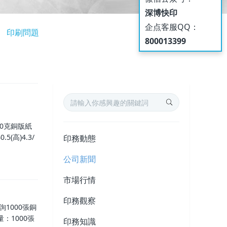
深博快印
企点客服QQ：
印刷問題
800013399
0克銅版紙
5(高)4.3/
印務動態
公司新聞
市場行情
印務觀察
1000張銅
：1000張
印務知識