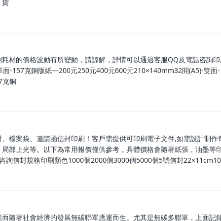
：貨
刷耗材的價格波動有所變動，請諒解，詳情可以通過客服QQ及電話咨詢印
單面-157克銅版紙—200元250元400元600元210×140mm32開(A5)-雙面
57克銅
、檔案袋、邀請函信封印刷！客戶需提供可印刷電子文件,如需設計制作每
、局部上光等。以下為常用報價僅供參考，具體價格會隨著紙張，油墨等
格印刷顏色1000個2000個3000個5000個5號信封22×11cm10
然而隨著社會經濟的發展無碳聯單應運而生。尤其是無碳多聯單，上面記