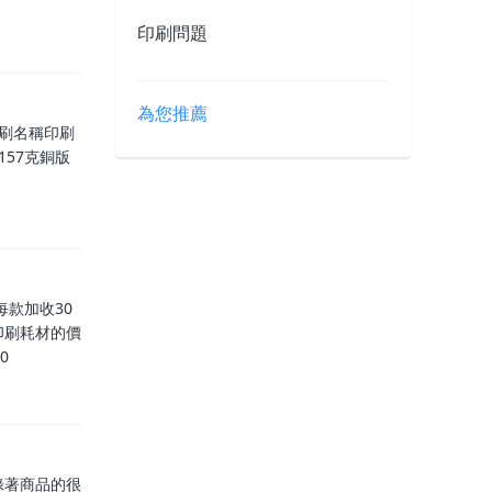
印刷問題
為您推薦
刷名稱印刷
-157克銅版
款加收30
印刷耗材的價
0
錄著商品的很