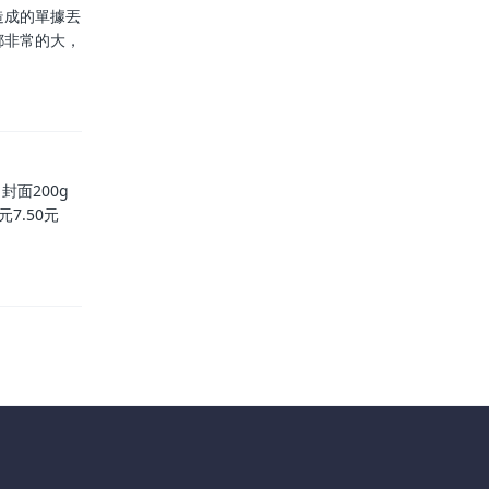
造成的單據丟
都非常的大，
面200g
8元7.50元